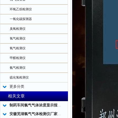
环氧乙烷检测仪
一氧化碳探测器
臭氧检测仪
氢气检测仪
氧气检测仪
甲醛检测仪
氨气检测仪
硫化氢检测仪
更多分类
相关文章
制药车间氯气气体浓度显示报警器
安徽芜湖氯气气体检测仪厂家_免费标定