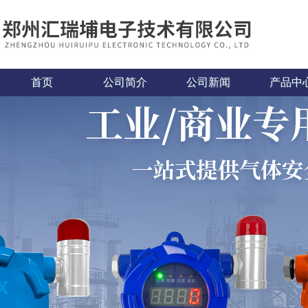
首页
公司简介
公司新闻
产品中