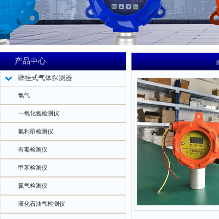
产品中心
壁挂式气体探测器
氯气
一氧化氮检测仪
氟利昂检测仪
有毒检测仪
甲苯检测仪
氮气检测仪
液化石油气检测仪