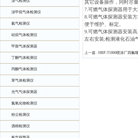
溴气检测仪
其它设备操作，同时尽
7.可燃气体探测器用于
溴甲烷气体检测仪
8.可燃气体探测器安装
氦气检测仪
便于维护、标定。
9.可燃气体探测器安装
硅烷气体检测仪
左右安装;检测液化石油
甲胺气体探测器
上一篇 :
HRP-T1000喷涂厂四
丁酮气体检测仪
丙酮气体检测仪
苯气体检测仪
光气气体探测器
氮氧化物检测仪
粉尘检测仪
酒精检测仪
氧气报警器