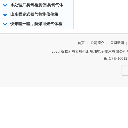
水处理厂臭氧检测仪|臭氧气体报警器
山东固定式氨气检测仪价格
快来瞧一瞧，防爆可燃气体检测仪的特点你一定要了解
首页
公司简介
公司新闻
|
|
|
2026 版权所有©郑州汇瑞埔电子技术有限公
豫ICP备16012