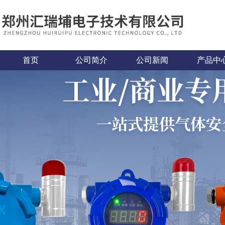
首页
公司简介
公司新闻
产品中