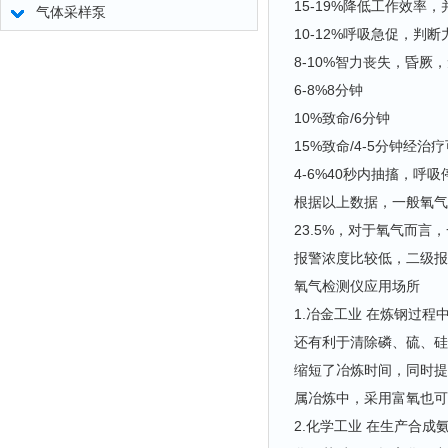
15-19%降低工作效率
气体采样泵
10-12%呼吸急促，判
8-10%智力丧失，昏
6-8%8分钟
10%致命/6分钟
15%致命/4-5分钟经治疗
4-6%40秒内抽搐，呼
根据以上数据，一般氧气
23.5%，对于氧气而
报警浓度比较低，二级报
氧气检测仪应用场所
1.冶金工业 在炼钢过
还有利于清除磷、硫、硅
缩短了冶炼时间，同时提
属冶炼中，采用富氧也可
2.化学工业 在生产合