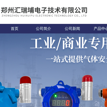
首页
公司简介
公司新闻
产品中