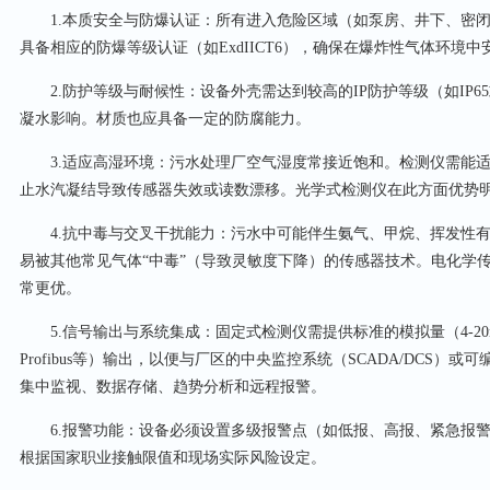
1.本质安全与防爆认证：所有进入危险区域（如泵房、井下、密闭
具备相应的防爆等级认证（如ExdIICT6），确保在爆炸性气体环境
2.防护等级与耐候性：设备外壳需达到较高的IP防护等级（如IP6
凝水影响。材质也应具备一定的防腐能力。
3.适应高湿环境：污水处理厂空气湿度常接近饱和。检测仪需能适
止水汽凝结导致传感器失效或读数漂移。光学式检测仪在此方面优势
4.抗中毒与交叉干扰能力：污水中可能伴生氨气、甲烷、挥发性有
易被其他常见气体“中毒”（导致灵敏度下降）的传感器技术。电化学
常更优。
5.信号输出与系统集成：固定式检测仪需提供标准的模拟量（4-20mA
Profibus等）输出，以便与厂区的中央监控系统（SCADA/DCS）
集中监视、数据存储、趋势分析和远程报警。
6.报警功能：设备必须设置多级报警点（如低报、高报、紧急报警
根据国家职业接触限值和现场实际风险设定。