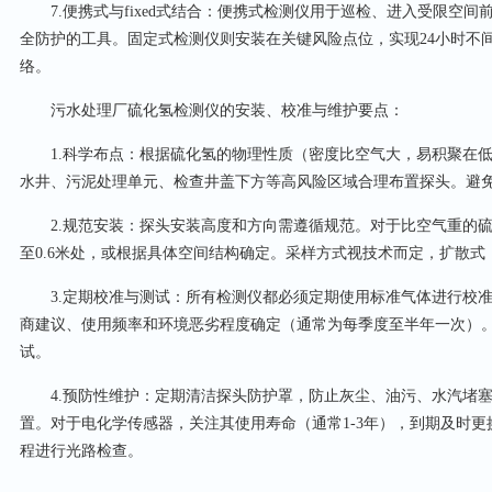
7.便携式与fixed式结合：便携式检测仪用于巡检、进入受限空间
全防护的工具。固定式检测仪则安装在关键风险点位，实现24小时不
络。
污水处理厂硫化氢检测仪的安装、校准与维护要点：
1.科学布点：根据硫化氢的物理性质（密度比空气大，易积聚在低
水井、污泥处理单元、检查井盖下方等高风险区域合理布置探头。避
2.规范安装：探头安装高度和方向需遵循规范。对于比空气重的硫化
至0.6米处，或根据具体空间结构确定。采样方式视技术而定，扩散
3.定期校准与测试：所有检测仪都必须定期使用标准气体进行校准
商建议、使用频率和环境恶劣程度确定（通常为每季度至半年一次）
试。
4.预防性维护：定期清洁探头防护罩，防止灰尘、油污、水汽堵塞
置。对于电化学传感器，关注其使用寿命（通常1-3年），到期及时
程进行光路检查。