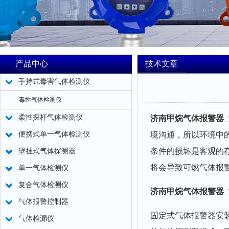
产品中心
技术文章
手持式毒害气体检测仪
毒性气体检测仪
柔性探杆气体检测仪
济南甲烷气体报警器_
便携式单一气体检测仪
境沟通，所以环境中
条件的损坏是客观的
壁挂式气体探测器
将会导致可燃气体报
单一气体检测仪
复合气体检测仪
济南甲烷气体报警器_
气体报警控制器
固定式气体报警器安
气体检漏仪