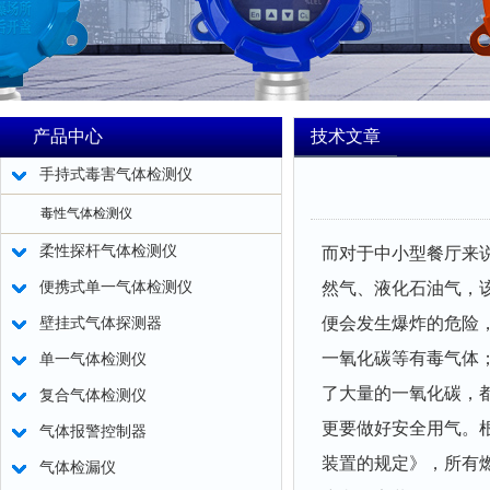
产品中心
技术文章
手持式毒害气体检测仪
毒性气体检测仪
柔性探杆气体检测仪
而对于中小型餐厅来
便携式单一气体检测仪
然气、液化石油气，
便会发生爆炸的危险
壁挂式气体探测器
一氧化碳等有毒气体
单一气体检测仪
了大量的一氧化碳，
复合气体检测仪
更要做好安全用气。
气体报警控制器
装置的规定》，所有
气体检漏仪