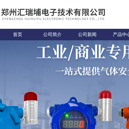
首页
公司简介
公司新闻
产品中