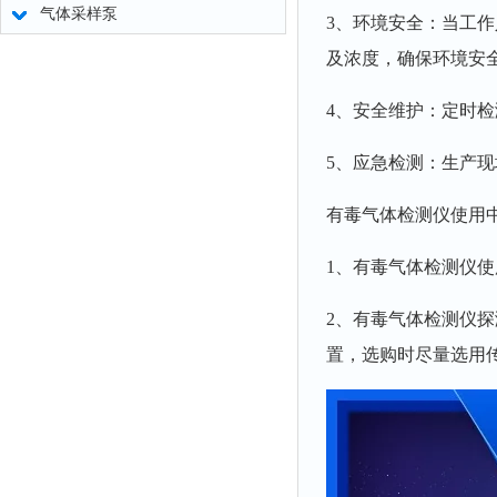
气体采样泵
3、环境安全：当工
及浓度，确保环境安
4、安全维护：定时
5、应急检测：生产现
有毒气体检测仪使用
1、有毒气体检测仪
2、有毒气体检测仪
置，选购时尽量选用