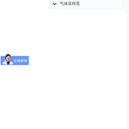
气体采样泵