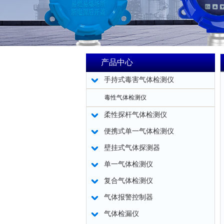
产品中心
手持式毒害气体检测仪
毒性气体检测仪
柔性探杆气体检测仪
便携式单一气体检测仪
壁挂式气体探测器
单一气体检测仪
复合气体检测仪
气体报警控制器
气体检漏仪