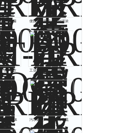
用氨气泄漏
便携可燃甲烷一氧化碳浓
显示数值
度四合一气体检测仪
燃气体餐饮
工业防爆独立式可燃气体
气报警器
油漆酒精报警器
氢h2s气体
污水处理厂工业型有毒硫
报警器
化氢气体泄露报警器