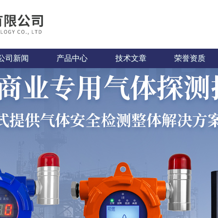
公司新闻
产品中心
技术文章
荣誉资质