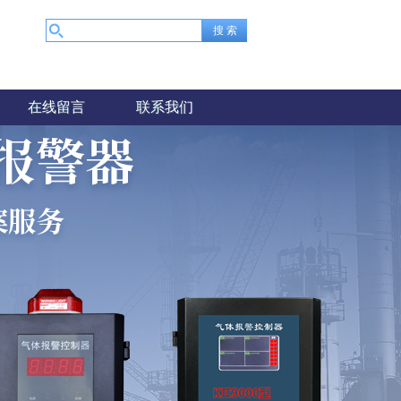
在线留言
联系我们