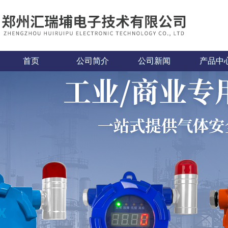
首页
公司简介
公司新闻
产品中